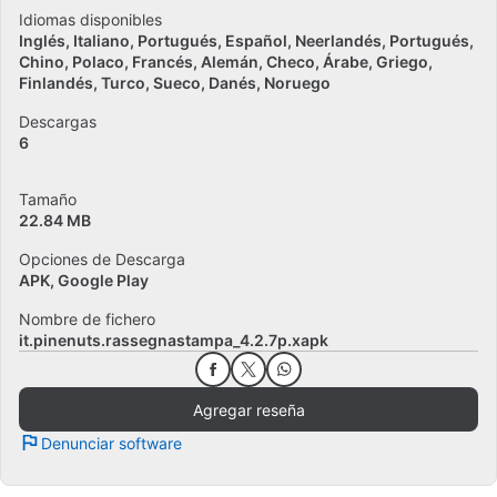
Idiomas disponibles
Inglés
Italiano
Portugués
Español
Neerlandés
Portugués
Chino
Polaco
Francés
Alemán
Checo
Árabe
Griego
Finlandés
Turco
Sueco
Danés
Noruego
Descargas
6
Tamaño
22.84 MB
Opciones de Descarga
APK, Google Play
Nombre de fichero
it.pinenuts.rassegnastampa_4.2.7p.xapk
Agregar reseña
Denunciar software