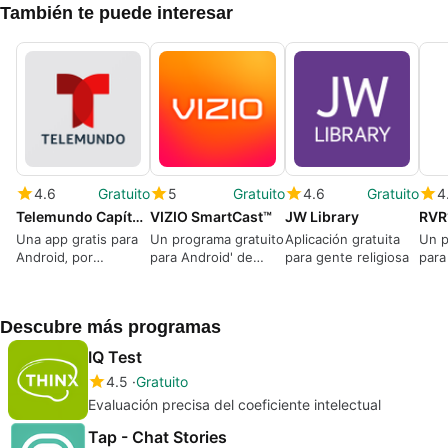
También te puede interesar
4.6
Gratuito
5
Gratuito
4.6
Gratuito
4
Telemundo Capítulos Completos
VIZIO SmartCast™
JW Library
Una app gratis para
Un programa gratuito
Aplicación gratuita
Un p
Android‚ por
para Android' de
para gente religiosa
para
NBCUniversal Media
VIZIO
l.mo
LL
Descubre más programas
IQ Test
4.5
Gratuito
Evaluación precisa del coeficiente intelectual
Tap - Chat Stories