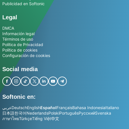
Publicidad en Softonic
Legal
DMCA
Información legal
Términos de uso
Política de Privacidad
Política de cookies
Configuración de cookies
Social media
Softonic en:
عربي
Deutsch
English
Español
Français
Bahasa Indonesia
Italiano
日本語
한국어
Nederlands
Polski
Português
Русский
Svenska
ภาษาไทย
Türkçe
Tiếng Việt
中文