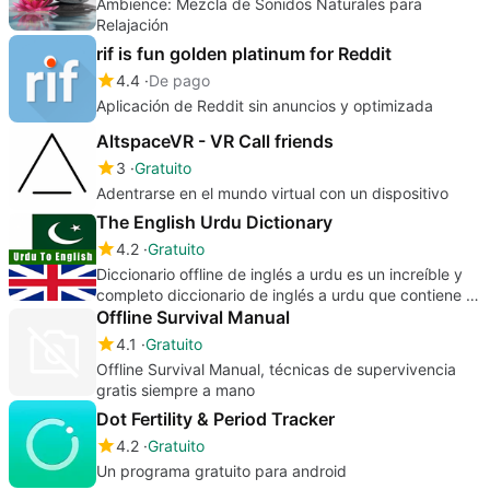
Ambience: Mezcla de Sonidos Naturales para
Relajación
rif is fun golden platinum for Reddit
4.4
De pago
Aplicación de Reddit sin anuncios y optimizada
AltspaceVR - VR Call friends
3
Gratuito
Adentrarse en el mundo virtual con un dispositivo
The English Urdu Dictionary
4.2
Gratuito
Diccionario offline de inglés a urdu es un increíble y
completo diccionario de inglés a urdu que contiene la
base de datos de miles de
Offline Survival Manual
4.1
Gratuito
Offline Survival Manual, técnicas de supervivencia
gratis siempre a mano
Dot Fertility & Period Tracker
4.2
Gratuito
Un programa gratuito para android